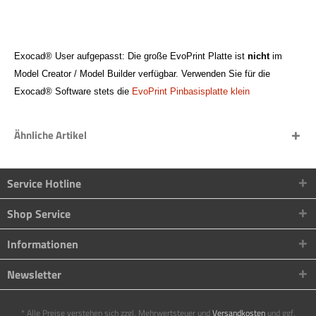
Exocad® User aufgepasst: Die große EvoPrint Platte ist
nicht
im
Model Creator / Model Builder verfügbar. Verwenden Sie für die
Exocad® Software stets die
EvoPrint Pinbasisplatte klein
Ähnliche Artikel
Service Hotline
Shop Service
Informationen
Newsletter
* Alle Preise verstehen sich zzgl. Mehrwertsteuer und
Versandkosten
und ggf.