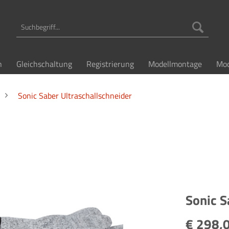
n
Gleichschaltung
Registrierung
Modellmontage
Mod
Sonic Saber Ultraschallschneider
Sonic S
€ 298,0