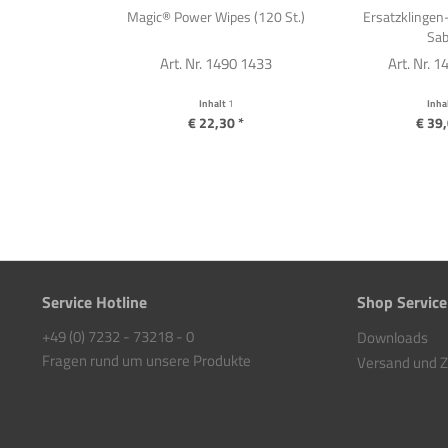
Magic® Power Wipes (120 St.)
Ersatzklingen-
Sab
Art. Nr. 1490 1433
Art. Nr. 
Inhalt
1
Inha
€ 22,30 *
€ 39,
Service Hotline
Shop Service
+49 (0) 7232 - 73218 - 0
Downloads
Fragen rund um unsere Produkte
Versand und 