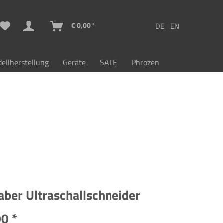
€ 0,00 *
ellherstellung
Geräte
SALE
Phrozen
aber Ultraschallschneider
0 *