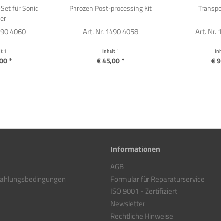
Set für Sonic
Phrozen Post-processing Kit
Transpo
er
1490 4060
Art. Nr. 1490 4058
Art. Nr.
lt
1
Inhalt
1
In
00 *
€ 45,00 *
€ 9
Informationen
AGB
Zahlungsbedingungen
Formular für Reparaturservice
ISO 9001 - Zertifiziert
Newsletter
Rechtliche Hinweise