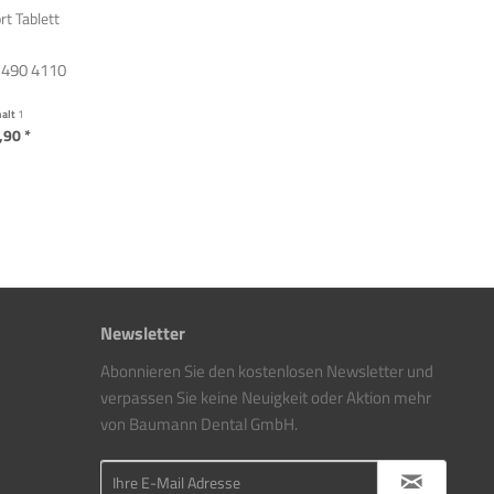
rt Tablett
 1490 4110
halt
1
,90 *
Newsletter
Abonnieren Sie den kostenlosen Newsletter und
verpassen Sie keine Neuigkeit oder Aktion mehr
von Baumann Dental GmbH.