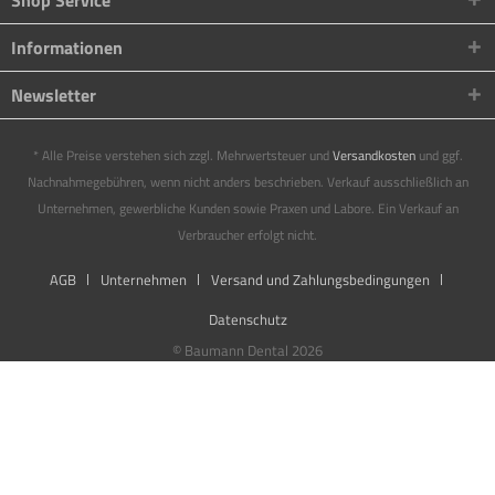
Shop Service
Informationen
Newsletter
* Alle Preise verstehen sich zzgl. Mehrwertsteuer und
Versandkosten
und ggf.
Nachnahmegebühren, wenn nicht anders beschrieben. Verkauf ausschließlich an
Unternehmen, gewerbliche Kunden sowie Praxen und Labore. Ein Verkauf an
Verbraucher erfolgt nicht.
AGB
Unternehmen
Versand und Zahlungsbedingungen
Datenschutz
© Baumann Dental 2026