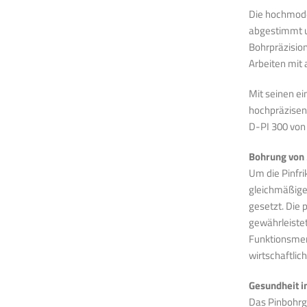
Die hochmode
abgestimmt u
Bohrpräzision
Arbeiten mit
Mit seinen ei
hochpräzisen
D-PI 300 von
Bohrung von
Um die Pinfri
gleichmäßige
gesetzt. Die 
gewährleistet
Funktionsmer
wirtschaftlic
Gesundheit i
Das Pinbohrg