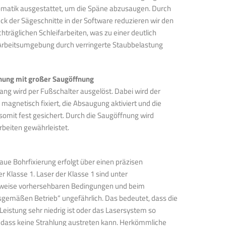
omatik ausgestattet, um die Späne abzusaugen. Durch
ck der Sägeschnitte in der Software reduzieren wir den
hträglichen Schleifarbeiten, was zu einer deutlich
rbeitsumgebung durch verringerte Staubbelastung
ung mit großer Saugöffnung
ng wird per Fußschalter ausgelöst. Dabei wird der
 magnetisch fixiert, die Absaugung aktiviert und die
somit fest gesichert. Durch die Saugöffnung wird
rbeiten gewährleistet.
ue Bohrfixierung erfolgt über einen präzisen
er Klasse 1. Laser der Klasse 1 sind unter
rweise vorhersehbaren Bedingungen und beim
emäßen Betrieb“ ungefährlich. Das bedeutet, dass die
Leistung sehr niedrig ist oder das Lasersystem so
, dass keine Strahlung austreten kann. Herkömmliche