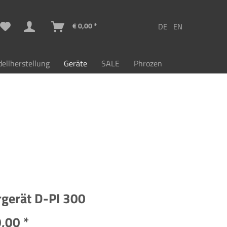
€ 0,00 *
ellherstellung
Geräte
SALE
Phrozen
gerät D-PI 300
,00 *