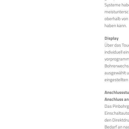
Systeme haben
meistuntersc
oberhalb von
haben kann.
Display
Über das Tou
individuell e
vorprogrammi
Bohrerwechse
ausgewählt u
eingestellten
m neuen Newsletter anmelden und nichts mehr verpassen!
Anschlussstu
Anschluss an
er sind langweilig? Nicht mit uns! Erfahren Sie praxisnahe Tipps und Tr
Das Pinbohrg
k, Problemlösungen und spannende Informationen zu neuen und alten
Einschaltaut
en!
den Direktdru
Bedarf an nac
Newsletter abonnieren