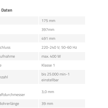
e Daten
175 mm
397mm
491 mm
schluss
220-240 V; 50-60 Hz
aufnahme
max. 400 W
e
Klasse 1
bis 25.000 min-1
hzahl
einstellbar
3,0 mm
aftdurchmesser
Bohrerlänge
39 mm