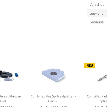
Vorschub
Gewicht
Gehäuse
NEU
rterset Phrozen
Combiflex Plus Splitcastplatten -
Combiflex Pin
L 4K...
klein - L
optim