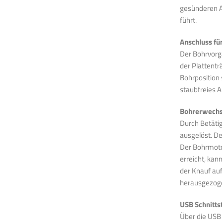
gesünderen A
führt.
Anschluss fü
Der Bohrvorg
der Plattentr
Bohrposition 
staubfreies A
Bohrerwechs
Durch Betät
ausgelöst. D
Der Bohrmotor
erreicht, ka
der Knauf au
herausgezog
USB Schnitts
Über die USB