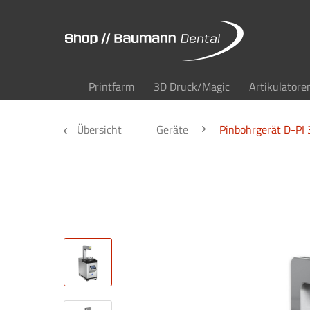
Printfarm
3D Druck/Magic
Artikulatore
Übersicht
Geräte
Pinbohrgerät D-PI