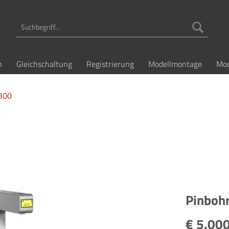
n
Gleichschaltung
Registrierung
Modellmontage
Mod
 300
Pinbohr
€ 5.000