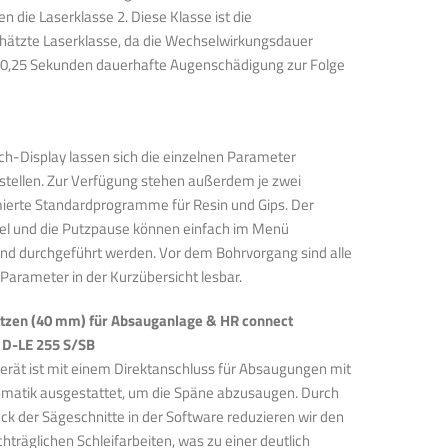
 die Laserklasse 2. Diese Klasse ist die
hätzte Laserklasse, da die Wechselwirkungsdauer
 0,25 Sekunden dauerhafte Augenschädigung zur Folge
ch-Display lassen sich die einzelnen Parameter
instellen. Zur Verfügung stehen außerdem je zwei
erte Standardprogramme für Resin und Gips. Der
l und die Putzpause können einfach im Menü
nd durchgeführt werden. Vor dem Bohrvorgang sind alle
 Parameter in der Kurzübersicht lesbar.
tzen (40 mm) für Absauganlage & HR connect
 D-LE 255 S/SB
icks im
erät ist mit einem Direktanschluss für Absaugungen mit
omatik ausgestattet, um die Späne abzusaugen. Durch
ck der Sägeschnitte in der Software reduzieren wir den
hträglichen Schleifarbeiten, was zu einer deutlich