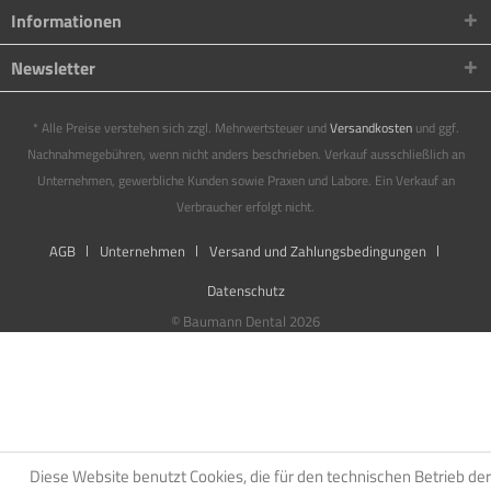
Informationen
Newsletter
* Alle Preise verstehen sich zzgl. Mehrwertsteuer und
Versandkosten
und ggf.
Nachnahmegebühren, wenn nicht anders beschrieben. Verkauf ausschließlich an
Unternehmen, gewerbliche Kunden sowie Praxen und Labore. Ein Verkauf an
Verbraucher erfolgt nicht.
AGB
Unternehmen
Versand und Zahlungsbedingungen
Datenschutz
© Baumann Dental 2026
Diese Website benutzt Cookies, die für den technischen Betrieb der