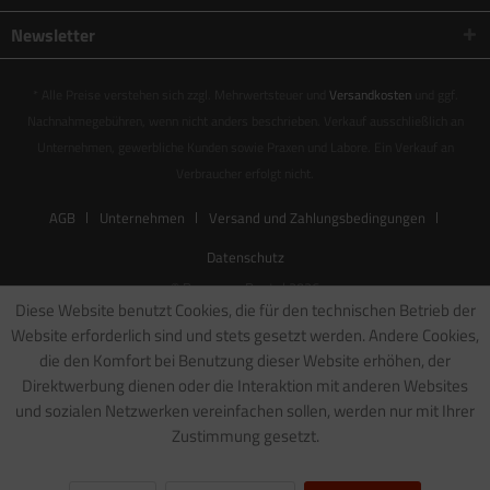
Newsletter
* Alle Preise verstehen sich zzgl. Mehrwertsteuer und
Versandkosten
und ggf.
Nachnahmegebühren, wenn nicht anders beschrieben. Verkauf ausschließlich an
Unternehmen, gewerbliche Kunden sowie Praxen und Labore. Ein Verkauf an
Verbraucher erfolgt nicht.
AGB
Unternehmen
Versand und Zahlungsbedingungen
Datenschutz
© Baumann Dental 2026
Diese Website benutzt Cookies, die für den technischen Betrieb der
Website erforderlich sind und stets gesetzt werden. Andere Cookies,
die den Komfort bei Benutzung dieser Website erhöhen, der
Direktwerbung dienen oder die Interaktion mit anderen Websites
und sozialen Netzwerken vereinfachen sollen, werden nur mit Ihrer
Zustimmung gesetzt.