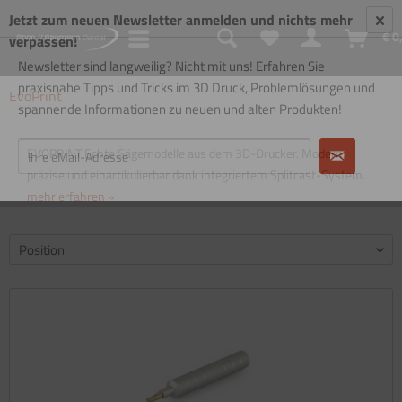
Jetzt zum neuen Newsletter anmelden und nichts mehr
€ 0
verpassen!
Newsletter sind langweilig? Nicht mit uns! Erfahren Sie
praxisnahe Tipps und Tricks im 3D Druck, Problemlösungen und
EvoPrint
spannende Informationen zu neuen und alten Produkten!
EVOPRINT Echte Sägemodelle aus dem 3D-Drucker. Modern,
präzise und einartikulierbar dank integriertem Splitcast-System.
mehr erfahren »