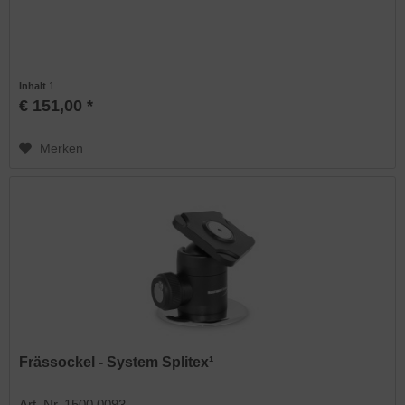
Inhalt
1
€ 151,00 *
Merken
Frässockel - System Splitex¹
Art. Nr. 1500 0093