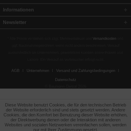
Informationen
Newsletter
* Alle Preise verstehen sich zzgl. Mehrwertsteuer und
Versandkosten
und
ggf. Nachnahmegebühren, wenn nicht anders beschrieben. Verkauf
ausschließlich an Unternehmen, gewerbliche Kunden sowie Praxen und
Labore. Ein Verkauf an Verbraucher erfolgt nicht.
AGB
Unternehmen
Versand und Zahlungsbedingungen
Datenschutz
© Baumann Dental 2026
Diese Website benutzt Cookies, die für den technischen Betrieb
der Website erforderlich sind und stets gesetzt werden. Andere
Cookies, die den Komfort bei Benutzung dieser Website erhöhen,
der Direktwerbung dienen oder die Interaktion mit anderen
Websites und sozialen Netzwerken vereinfachen sollen, werden
nur mit Ihrer Zustimmung gesetzt.