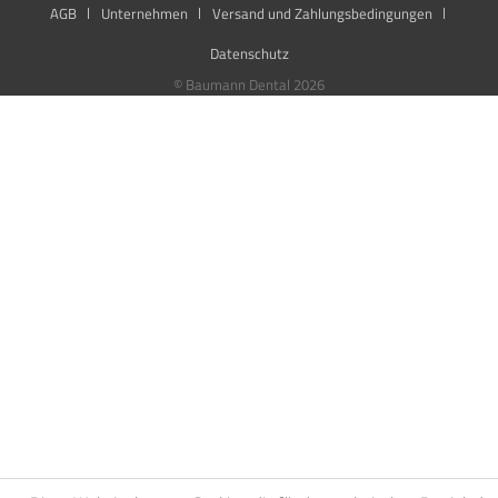
AGB
Unternehmen
Versand und Zahlungsbedingungen
Datenschutz
© Baumann Dental 2026
Diese Website benutzt Cookies, die für den technischen Betrieb der
Website erforderlich sind und stets gesetzt werden. Andere Cookies,
die den Komfort bei Benutzung dieser Website erhöhen, der
Direktwerbung dienen oder die Interaktion mit anderen Websites
und sozialen Netzwerken vereinfachen sollen, werden nur mit Ihrer
Zustimmung gesetzt.
Ablehnen
Alle akzeptieren
Konfigurieren