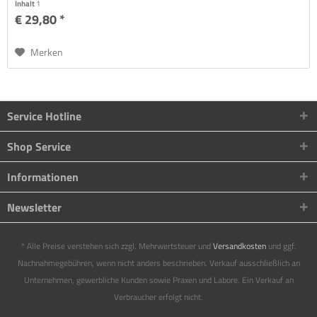
Inhalt
1
€ 29,80 *
Merken
Service Hotline
Shop Service
Informationen
Newsletter
* Alle Preise verstehen sich zzgl. Mehrwertsteuer und
Versandkosten
und ggf.
Nachnahmegebühren, wenn nicht anders beschrieben. Verkauf ausschließlich an
Unternehmen, gewerbliche Kunden sowie Praxen und Labore. Ein Verkauf an
Verbraucher erfolgt nicht.