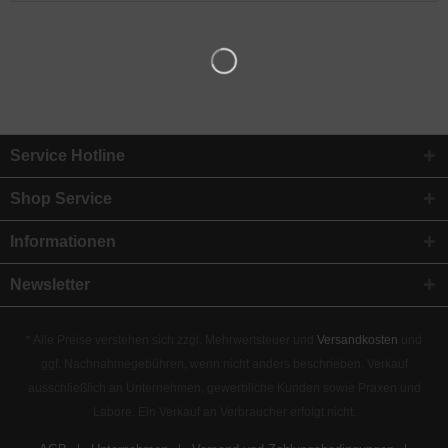
Service Hotline
Shop Service
Informationen
Newsletter
* Alle Preise verstehen sich zzgl. Mehrwertsteuer und
Versandkosten
und
ggf. Nachnahmegebühren, wenn nicht anders beschrieben. Verkauf
ausschließlich an Unternehmen, gewerbliche Kunden sowie Praxen und
Labore. Ein Verkauf an Verbraucher erfolgt nicht.