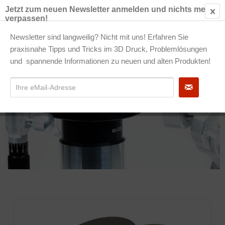
Jetzt zum neuen Newsletter anmelden und nichts mehr
verpassen!
€ 0
Newsletter sind langweilig? Nicht mit uns! Erfahren Sie
praxisnahe Tipps und Tricks im 3D Druck, Problemlösungen
Gleichschaltung
und spannende Informationen zu neuen und alten Produkten!