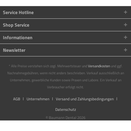
Service Hotline
Shop Service
Informationen
Newsletter
* Alle Preise verstehen sich zzgl. Mehrwertsteuer und
Versandkosten
und ggf.
Nachnahmegebühren, wenn nicht anders beschrieben. Verkauf ausschließlich an
Unternehmen, gewerbliche Kunden sowie Praxen und Labore. Ein Verkauf an
Verbraucher erfolgt nicht.
AGB
Unternehmen
Versand und Zahlungsbedingungen
Datenschutz
© Baumann Dental 2026