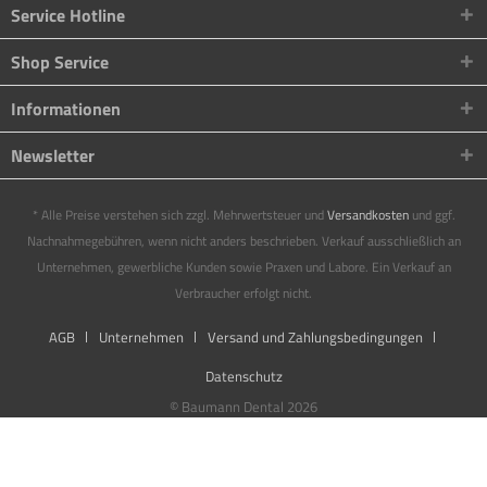
Service Hotline
Shop Service
Informationen
Newsletter
* Alle Preise verstehen sich zzgl. Mehrwertsteuer und
Versandkosten
und ggf.
Nachnahmegebühren, wenn nicht anders beschrieben. Verkauf ausschließlich an
Unternehmen, gewerbliche Kunden sowie Praxen und Labore. Ein Verkauf an
Verbraucher erfolgt nicht.
AGB
Unternehmen
Versand und Zahlungsbedingungen
Datenschutz
© Baumann Dental 2026