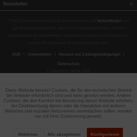
Newsletter
* Alle Preise verstehen sich zzgl. Mehrwertsteuer und
Versandkosten
und
ggf. Nachnahmegebühren, wenn nicht anders beschrieben. Verkauf
ausschließlich an Unternehmen, gewerbliche Kunden sowie Praxen und
Labore. Ein Verkauf an Verbraucher erfolgt nicht.
AGB
Unternehmen
Versand und Zahlungsbedingungen
Datenschutz
© Baumann Dental 2026
Diese Website benutzt Cookies, die für den technischen Betrieb
der Website erforderlich sind und stets gesetzt werden. Andere
Cookies, die den Komfort bei Benutzung dieser Website erhöhen,
der Direktwerbung dienen oder die Interaktion mit anderen
Websites und sozialen Netzwerken vereinfachen sollen, werden
nur mit Ihrer Zustimmung gesetzt.
Ablehnen
Alle akzeptieren
Konfigurieren