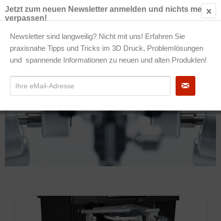
Jetzt zum neuen Newsletter anmelden und nichts mehr
verpassen!
€ 0
Newsletter sind langweilig? Nicht mit uns! Erfahren Sie
praxisnahe Tipps und Tricks im 3D Druck, Problemlösungen
Artikulatoren
und spannende Informationen zu neuen und alten Produkten!