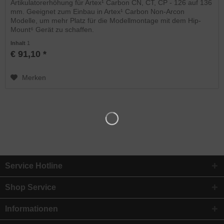
Artikulatorerhöhung für Artex¹ Carbon CN, CT, CP - 126 auf 136
mm. Geeignet zum Einbau in Artex¹ Carbon Non-Arcon
Modelle, um mehr Platz für die Modellmontage mit dem Hip-
Mount⁶ Gerät zu schaffen.
Inhalt
1
€ 91,10 *
Merken
Service Hotline
Shop Service
Informationen