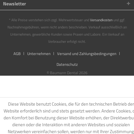
Newsletter
* Alle Preise verstehen sich zzgl. Mehrwertsteuer und
Versandkosten
und ggf.
Nachnahmegebühren, wenn nicht anders beschrieben. Verkauf ausschließlich an
Unternehmen, gewerbliche Kunden sowie Praxen und Labore. Ein Verkauf an
Verbraucher erfolgt nicht.
AGB
Unternehmen
Versand und Zahlungsbedingungen
Datenschutz
© Baumann Dental 2026
Diese Website benutzt Cookies, die für den technischen Betrieb der
Website erforderlich sind und stets gesetzt werden. Andere Cookies, 
den Komfort bei Benutzung dieser Website erhöhen, der Direktwerb
dienen oder die Interaktion mit anderen Websites und sozialen
Netzwerken vereinfachen sollen, werden nur mit Ihrer Zustimmung