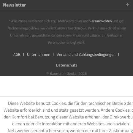
Newsletter
* Alle Preise verstehen sich zzgl. Mehrwertsteuer und
Versandkosten
und ggf.
Nachnahmegebühren, wenn nicht anders beschrieben. Verkauf ausschließlich an
Unternehmen, gewerbliche Kunden sowie Praxen und Labore. Ein Verkauf an
Verbraucher erfolgt nicht.
AGB
Unternehmen
Versand und Zahlungsbedingungen
Datenschutz
© Baumann Dental 2026
Diese Website benutzt Cookies, die für den technischen Betrieb der
Website erforderlich sind und stets gesetzt werden. Andere Cookies, 
den Komfort bei Benutzung dieser Website erhöhen, der Direktwerb
dienen oder die Interaktion mit anderen Websites und sozialen
Netzwerken vereinfachen sollen, werden nur mit Ihrer Zustimmung