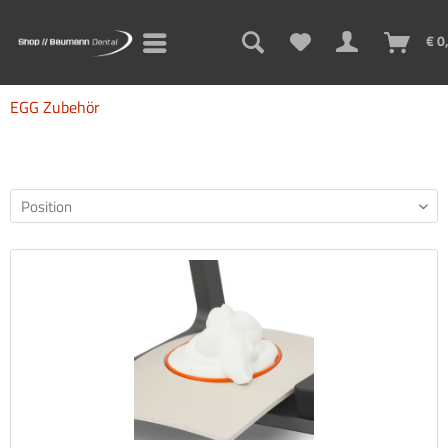
€ 0
EGG Zubehör