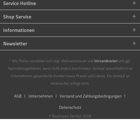
Service Hotline
Shop Service
Informationen
Newsletter
* Alle Preise verstehen sich zzgl. Mehrwertsteuer und
Versandkosten
und ggf.
Nachnahmegebühren, wenn nicht anders beschrieben. Verkauf ausschließlich an
Unternehmen, gewerbliche Kunden sowie Praxen und Labore. Ein Verkauf an
Verbraucher erfolgt nicht.
AGB
Unternehmen
Versand und Zahlungsbedingungen
Datenschutz
© Baumann Dental 2026