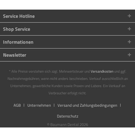
Service Hotline
Shop Service
Informationen
Newsletter
* Alle Preise verstehen sich zzgl. Mehrwertsteuer und
Versandkosten
und ggf.
Nachnahmegebühren, wenn nicht anders beschrieben. Verkauf ausschließlich an
Unternehmen, gewerbliche Kunden sowie Praxen und Labore. Ein Verkauf an
Verbraucher erfolgt nicht.
AGB
Unternehmen
Versand und Zahlungsbedingungen
Datenschutz
© Baumann Dental 2026
Diese Website benutzt Cookies, die für den technischen Betrieb der