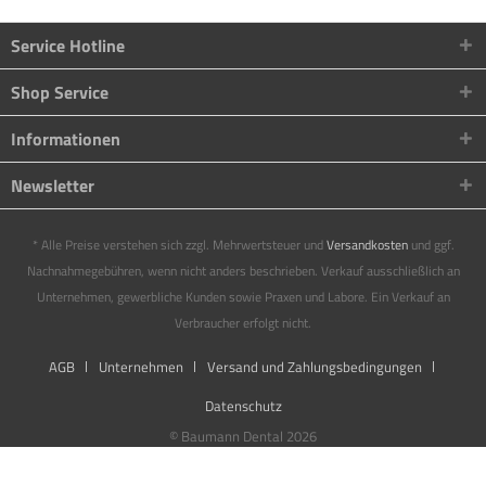
Service Hotline
Shop Service
Informationen
Newsletter
* Alle Preise verstehen sich zzgl. Mehrwertsteuer und
Versandkosten
und ggf.
Nachnahmegebühren, wenn nicht anders beschrieben. Verkauf ausschließlich an
Unternehmen, gewerbliche Kunden sowie Praxen und Labore. Ein Verkauf an
Verbraucher erfolgt nicht.
AGB
Unternehmen
Versand und Zahlungsbedingungen
Datenschutz
© Baumann Dental 2026