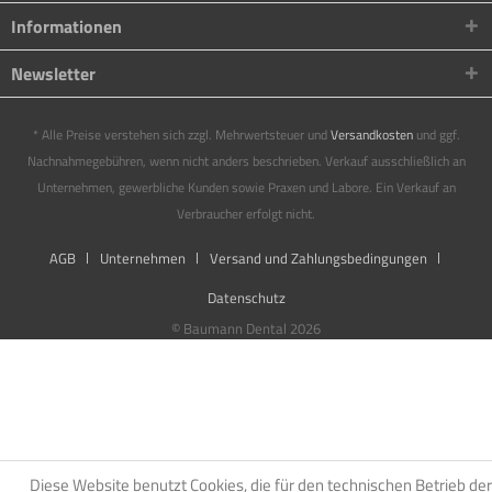
Informationen
Newsletter
* Alle Preise verstehen sich zzgl. Mehrwertsteuer und
Versandkosten
und ggf.
Nachnahmegebühren, wenn nicht anders beschrieben. Verkauf ausschließlich an
Unternehmen, gewerbliche Kunden sowie Praxen und Labore. Ein Verkauf an
Verbraucher erfolgt nicht.
AGB
Unternehmen
Versand und Zahlungsbedingungen
Datenschutz
© Baumann Dental 2026
Diese Website benutzt Cookies, die für den technischen Betrieb der