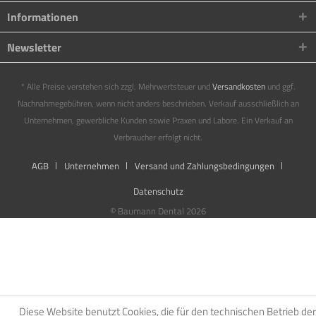
Informationen
Newsletter
* Alle Preise verstehen sich zzgl. Mehrwertsteuer und
Versandkosten
und ggf.
Nachnahmegebühren, wenn nicht anders beschrieben. Verkauf ausschließlich an
Unternehmen, gewerbliche Kunden sowie Praxen und Labore. Ein Verkauf an
Verbraucher erfolgt nicht.
AGB
Unternehmen
Versand und Zahlungsbedingungen
Datenschutz
© Baumann Dental 2026
Diese Website benutzt Cookies, die für den technischen Betrieb der