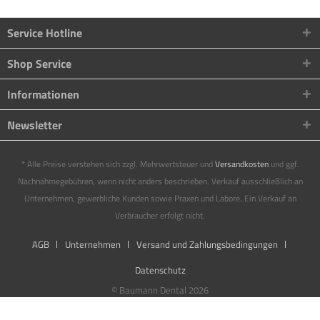
Service Hotline
Shop Service
Informationen
Newsletter
* Alle Preise verstehen sich zzgl. Mehrwertsteuer und
Versandkosten
und ggf.
Nachnahmegebühren, wenn nicht anders beschrieben. Verkauf ausschließlich an
Unternehmen, gewerbliche Kunden sowie Praxen und Labore. Ein Verkauf an
Verbraucher erfolgt nicht.
AGB
Unternehmen
Versand und Zahlungsbedingungen
Datenschutz
© Baumann Dental 2026