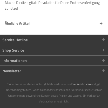
Mache Dir die digitale Revolution für Deine Prothesenfertigung
zunutze!
Ähnliche Artikel
Service Hotline
Shop Service
Informationen
Newsletter
* Alle Preise verstehen sich zzgl. Mehrwertsteuer und
Versandkosten
und ggf.
Nachnahmegebühren, wenn nicht anders beschrieben. Verkauf ausschließlich an
Unternehmen, gewerbliche Kunden sowie Praxen und Labore. Ein Verkauf an
Verbraucher erfolgt nicht.