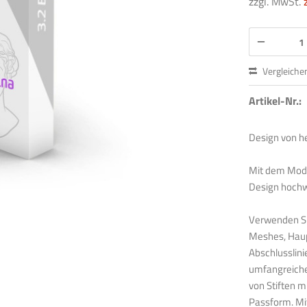
zzgl. MwSt.
Vergleiche
Artikel-Nr.:
Design von 
Mit dem Modul
Design hochw
Verwenden Si
Meshes, Haup
Abschlusslini
umfangreiche
von Stiften m
Passform. Mi