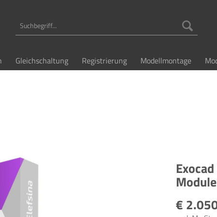
n
Gleichschaltung
Registrierung
Modellmontage
Mod
Exocad 
Module
€ 2.050