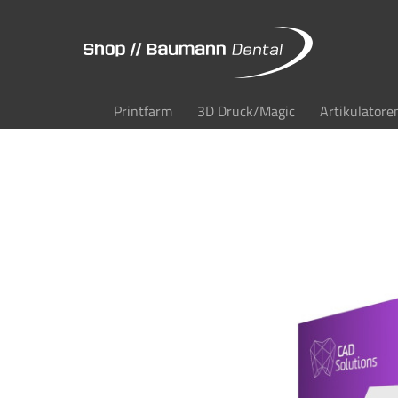
Printfarm
3D Druck/Magic
Artikulatore