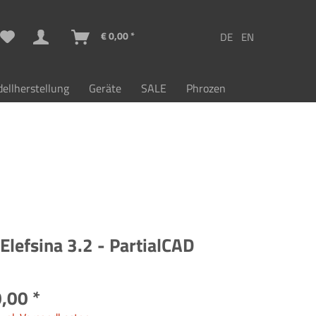
€ 0,00 *
ellherstellung
Geräte
SALE
Phrozen
Elefsina 3.2 - PartialCAD
,00 *