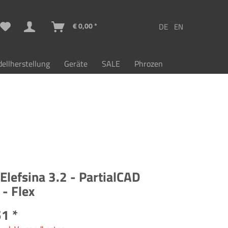
€ 0,00 *
ellherstellung
Geräte
SALE
Phrozen
Elefsina 3.2 - PartialCAD
- Flex
1 *