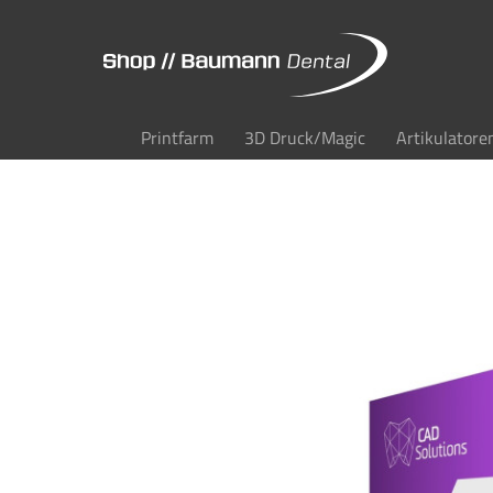
Printfarm
3D Druck/Magic
Artikulatore