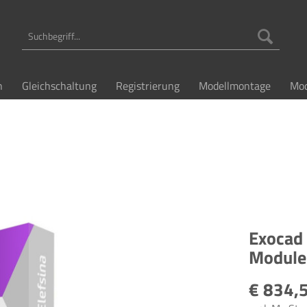
n
Gleichschaltung
Registrierung
Modellmontage
Mod
Exocad 
Module 
€ 834,5