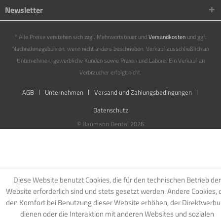
Newsletter
* Alle Preise verstehen sich zzgl. Mehrwertsteuer und
Versandkosten
und ggf.
Nachnahmegebühren, wenn nicht anders beschrieben. Verkauf ausschließlich an
Unternehmen, gewerbliche Kunden sowie Praxen und Labore. Ein Verkauf an
Verbraucher erfolgt nicht.
AGB
Unternehmen
Versand und Zahlungsbedingungen
Datenschutz
© Baumann Dental 2026
Diese Website benutzt Cookies, die für den technischen Betrieb der
Website erforderlich sind und stets gesetzt werden. Andere Cookies, 
den Komfort bei Benutzung dieser Website erhöhen, der Direktwerb
dienen oder die Interaktion mit anderen Websites und sozialen