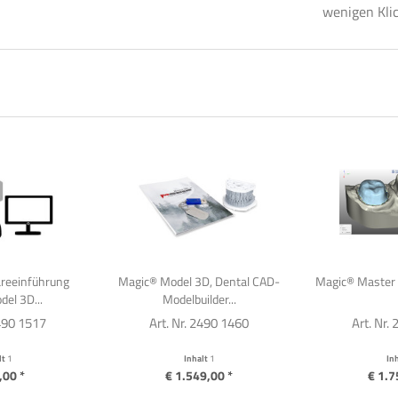
wenigen Kli
reeinführung
Magic® Model 3D, Dental CAD-
Magic® Master 
el 3D...
Modelbuilder...
7490 1517
Art. Nr. 2490 1460
Art. Nr.
lt
1
Inhalt
1
In
,00 *
€ 1.549,00 *
€ 1.7