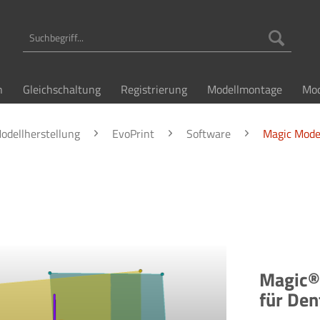
n
Gleichschaltung
Registrierung
Modellmontage
Mod
Modellherstellung
EvoPrint
Software
Magic Mode
Magic®
für Den