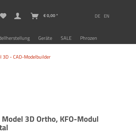
€ 0,00 *
ellherstellung
Geräte
SALE
Phrozen
l 3D - CAD-Modelbuilder
 Model 3D Ortho, KFO-Modul
tal