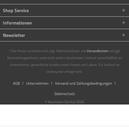
Shop Service
Informationen
Newsletter
* Alle Preise verstehen sich zzgl. Mehrwertsteuer und
Versandkosten
und ggf.
Nachnahmegebühren, wenn nicht anders beschrieben. Verkauf ausschließlich an
Unternehmen, gewerbliche Kunden sowie Praxen und Labore. Ein Verkauf an
Verbraucher erfolgt nicht.
AGB
Unternehmen
Versand und Zahlungsbedingungen
Datenschutz
© Baumann Dental 2026