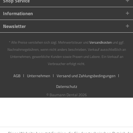
Shop Service
Informationen
Newsletter
* Alle Preise verstehen sich zzgl. Mehrwertsteuer und
Versandkosten
und ggf.
Nachnahmegebühren, wenn nicht anders beschrieben. Verkauf ausschließlich an
Unternehmen, gewerbliche Kunden sowie Praxen und Labore. Ein Verkauf an
Verbraucher erfolgt nicht.
AGB
Unternehmen
Versand und Zahlungsbedingungen
Datenschutz
© Baumann Dental 2026