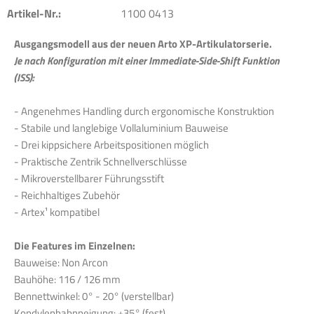
Artikel-Nr.:
1100 0413
Ausgangsmodell aus der neuen Arto XP-Artikulatorserie.
Je nach Konfiguration mit einer Immediate-Side-Shift Funktion
(ISS):
- Angenehmes Handling durch ergonomische Konstruktion
- Stabile und langlebige Vollaluminium Bauweise
- Drei kippsichere Arbeitspositionen möglich
- Praktische Zentrik Schnellverschlüsse
- Mikroverstellbarer Führungsstift
- Reichhaltiges Zubehör
- Artex¹ kompatibel
Die Features im Einzelnen:
Bauweise: Non Arcon
Bauhöhe: 116 / 126 mm
Bennettwinkel: 0° - 20° (verstellbar)
Kondylenbahnneigung: +35° (fest)