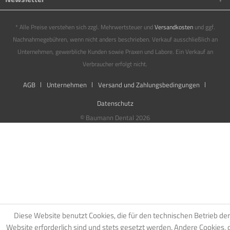
* Alle Preise verstehen sich zzgl. Mehrwertsteuer und
Versandkosten
und ggf.
Nachnahmegebühren, wenn nicht anders beschrieben. Verkauf ausschließlich an
Unternehmen, gewerbliche Kunden sowie Praxen und Labore. Ein Verkauf an
Verbraucher erfolgt nicht.
AGB
Unternehmen
Versand und Zahlungsbedingungen
Datenschutz
© Baumann Dental 2026
Diese Website benutzt Cookies, die für den technischen Betrieb der
Website erforderlich sind und stets gesetzt werden. Andere Cookies, 