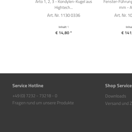
Arto 1, 2, 3 - Kondylen-Kugel aus
Fenster-Führung
Hightech...
mm - Ar
Art. Nr. 1130 0336
Art. Nr. 
Inhalt
1
Inha
€ 14,80 *
€ 141
Service Hotline
Shop Service
+49 (0) 7232 - 73218 - 0
Downloads
Fragen rund um unsere Produkte
Versand und 