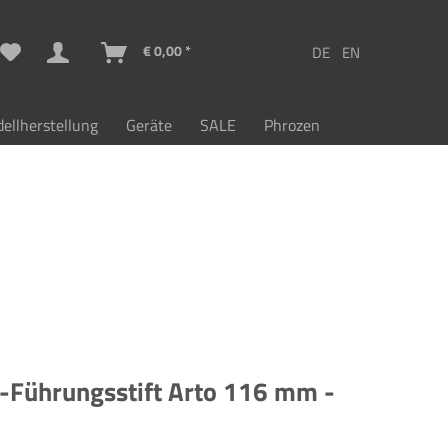
€ 0,00 *
ellherstellung
Geräte
SALE
Phrozen
-Führungsstift Arto 116 mm -