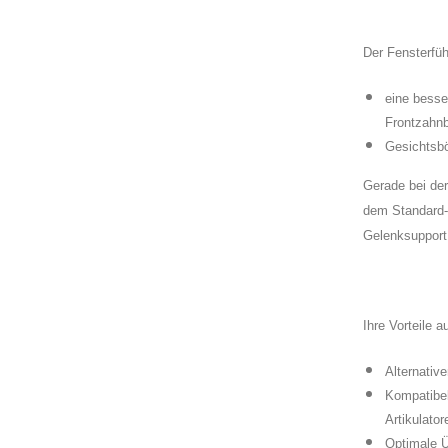
Der Fensterfüh
eine besse
Frontzahnb
Gesichtsbö
Gerade bei der
dem Standard- 
Gelenksupport
Ihre Vorteile a
Alternativ
Kompatibel
Artikulator
Optimale Ü