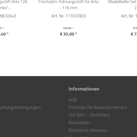
sstift Arto 126
Frontzahn-Führungsstift für Arto
Modellteller Set 
tex¹...
- 116 mm
2
1090 0343
Art. Nr. 1110 0303
Art. Nr.
lt
1
Inhalt
1
In
,40 *
€ 35,00 *
€ 7
Informationen
AGB
Zahlungsbedingungen
Formular für Reparaturservice
ISO 9001 - Zertifiziert
Newsletter
Rechtliche Hinweise