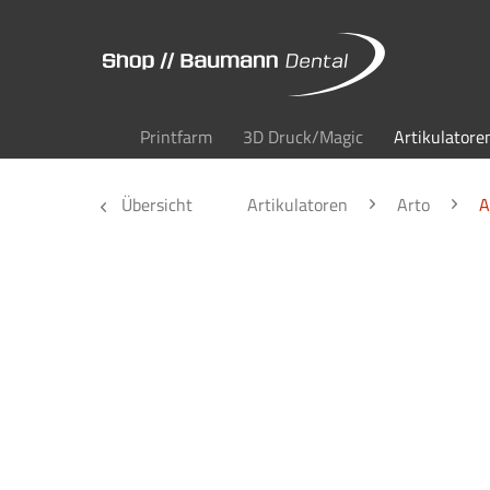
Printfarm
3D Druck/Magic
Artikulatore
Übersicht
Artikulatoren
Arto
A