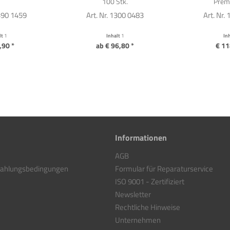
100 Stk.
Premi
1490 1459
Art. Nr. 1300 0483
Art. Nr.
lt
1
Inhalt
1
In
,90 *
ab € 96,80 *
€ 11
Informationen
AGB
Zahlungsbedingungen
Formular für Reparaturservice
ISO 9001 - Zertifiziert
Newsletter
Rechtliche Hinweise
Unternehmen