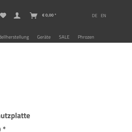
€ 0,00 *
ellherstellung
Geräte
SALE
Phrozen
utzplatte
 *