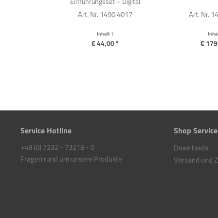
Einführungsset – Digital
Art. Nr. 1490 4017
Art. Nr. 
Inhalt
1
Inha
€ 44,00 *
€ 179
Service Hotline
Shop Service
+49 (0) 7232 - 73218 - 0
Downloads
Fragen rund um unsere Produkte
Versand und 