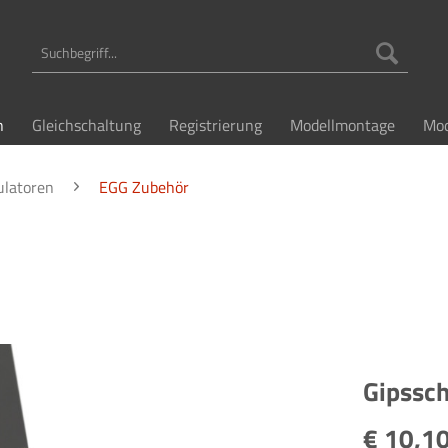
n
Gleichschaltung
Registrierung
Modellmontage
Mod
ulatoren
EGG Zubehör
Gipssch
€ 10,10