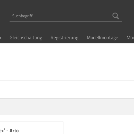
n
Gleichschaltung
Registrierung
Modellmontage
Mod
ex¹ - Arto