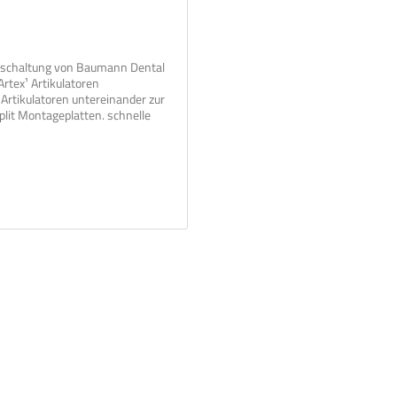
ichschaltung von Baumann Dental
rtex¹ Artikulatoren
Artikulatoren untereinander zur
lit Montageplatten. schnelle