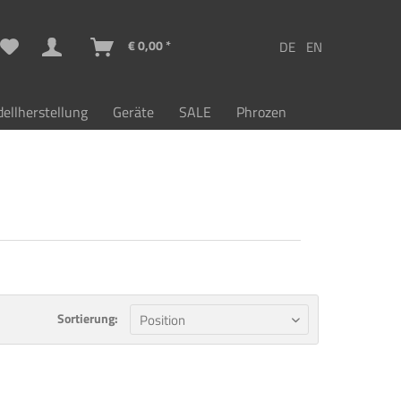
€ 0,00 *
ellherstellung
Geräte
SALE
Phrozen
Sortierung: