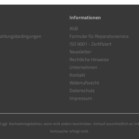
Informationen
AGB
Zahlungsbedingungen
Formular für Reparaturservice
ISO 9001 - Zertifiziert
Newsletter
Rechtliche Hinweise
Unternehmen
Kontakt
Widerrufsrecht
Datenschutz
Impressum
 ggf. Nachnahmegebühren, wenn nicht anders beschrieben. Verkauf ausschließlich an Un
Verbraucher erfolgt nicht.