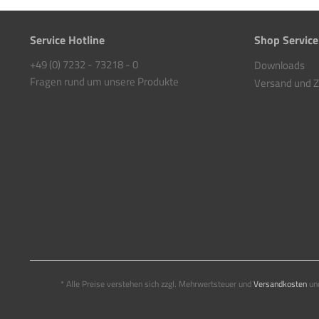
Service Hotline
Shop Service
+49 (0) 7232 - 73218 - 0
Downloads
Fragen rund um unsere Produkte
Versand und 
* Alle Preise verstehen sich zzgl. Mehrwertsteuer und
Versandkosten
und