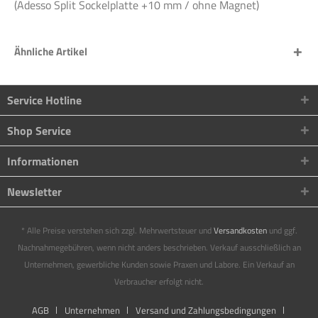
(Adesso Split Sockelplatte +10 mm / ohne Magnet)
Ähnliche Artikel
Service Hotline
Shop Service
Informationen
Newsletter
* Alle Preise verstehen sich zzgl. Mehrwertsteuer und
Versandkosten
und ggf.
Nachnahmegebühren, wenn nicht anders beschrieben. Verkauf ausschließlich an
Unternehmen, gewerbliche Kunden sowie Praxen und Labore. Ein Verkauf an
Verbraucher erfolgt nicht.
AGB
Unternehmen
Versand und Zahlungsbedingungen