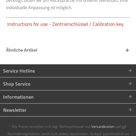
benötigt, bitten wir um Rücksprache mit unserer Werkstatt. Eine
individuelle Anpassung ist möglich.
Instructions for use - Zentrierschlüssel / Calibration key
Ähnliche Artikel
Service Hotline
Shop Service
Informationen
Newsletter
* Alle Preise verstehen sich zzgl. Mehrwertsteuer und
Versandkosten
und ggf.
Nachnahmegebühren, wenn nicht anders beschrieben. Verkauf ausschließlich an