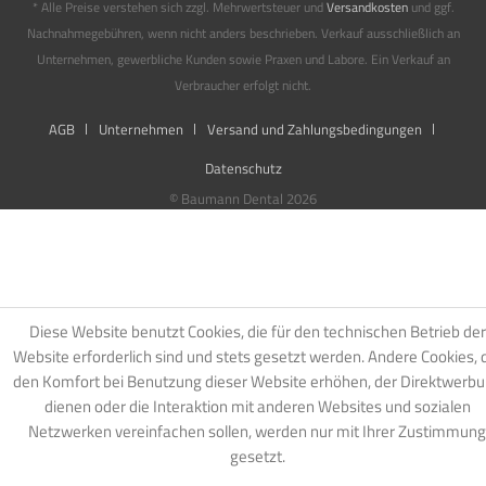
* Alle Preise verstehen sich zzgl. Mehrwertsteuer und
Versandkosten
und ggf.
Nachnahmegebühren, wenn nicht anders beschrieben. Verkauf ausschließlich an
Unternehmen, gewerbliche Kunden sowie Praxen und Labore. Ein Verkauf an
Verbraucher erfolgt nicht.
AGB
Unternehmen
Versand und Zahlungsbedingungen
Datenschutz
© Baumann Dental 2026
Diese Website benutzt Cookies, die für den technischen Betrieb der
Website erforderlich sind und stets gesetzt werden. Andere Cookies, 
den Komfort bei Benutzung dieser Website erhöhen, der Direktwerb
dienen oder die Interaktion mit anderen Websites und sozialen
Netzwerken vereinfachen sollen, werden nur mit Ihrer Zustimmung
gesetzt.