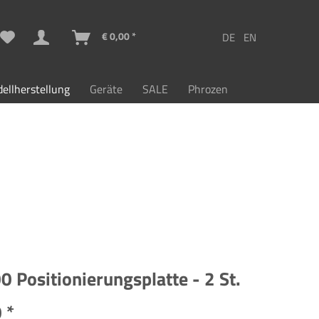
€ 0,00 *
ellherstellung
Geräte
SALE
Phrozen
 Positionierungsplatte - 2 St.
 *