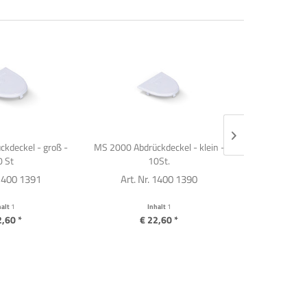
kdeckel - groß -
MS 2000 Abdrückdeckel - klein -
Okklu-Contac
0 St
10St.
 1400 1391
Art. Nr. 1400 1390
Art. Nr
halt
1
Inhalt
1
I
2,60 *
€ 22,60 *
€ 