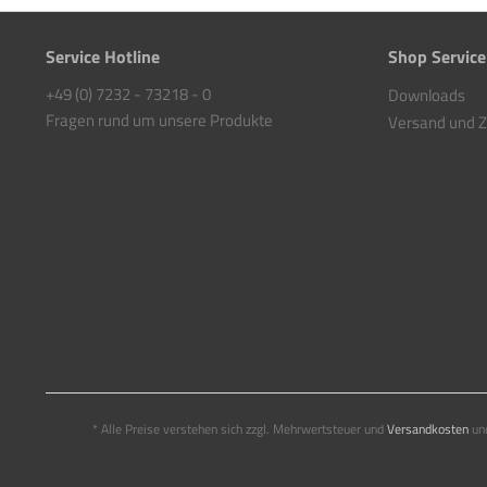
Service Hotline
Shop Service
+49 (0) 7232 - 73218 - 0
Downloads
Fragen rund um unsere Produkte
Versand und 
* Alle Preise verstehen sich zzgl. Mehrwertsteuer und
Versandkosten
und