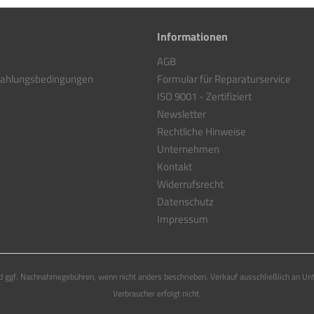
Informationen
AGB
Zahlungsbedingungen
Formular für Reparaturservice
ISO 9001 - Zertifiziert
Newsletter
Rechtliche Hinweise
Unternehmen
Kontakt
Widerrufsrecht
Datenschutz
Impressum
 ggf. Nachnahmegebühren, wenn nicht anders beschrieben. Verkauf ausschließlich an Un
Verbraucher erfolgt nicht.