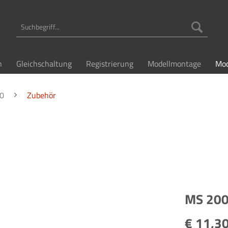
n
Gleichschaltung
Registrierung
Modellmontage
Mod
0
Zubehör
MS 2000
€ 11,30