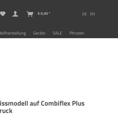
€ 0,00 *
ellherstellung
Geräte
SALE
Phrozen
ssmodell auf Combiflex Plus
ruck