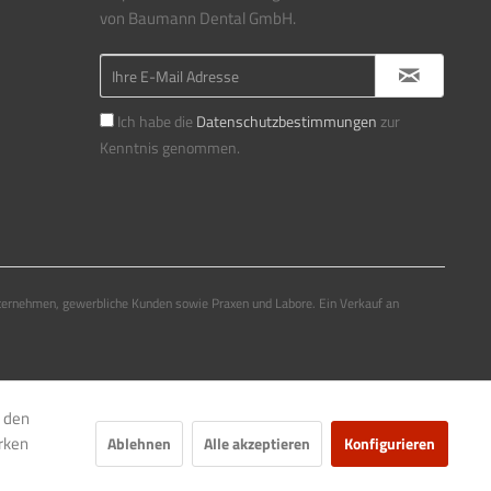
von Baumann Dental GmbH.
Ich habe die
Datenschutzbestimmungen
zur
Kenntnis genommen.
ternehmen, gewerbliche Kunden sowie Praxen und Labore. Ein Verkauf an
e den
rken
Ablehnen
Alle akzeptieren
Konfigurieren