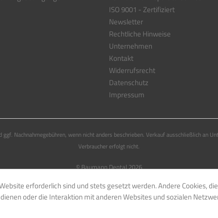
ISO 9001 - Zertifiziert
Newsletter
Rechtliche Hinweise
Unternehmen
Kontakt
Widerrufsrecht
Datenschutz
Impressum
 ggf. Nachnahmegebühren, wenn nicht anders beschrieben. Verkauf ausschließlich an Un
Verbraucher erfolgt nicht.
© Baumann Dental 2026
Website erforderlich sind und stets gesetzt werden. Andere Cookies, di
dienen oder die Interaktion mit anderen Websites und sozialen Netzwe