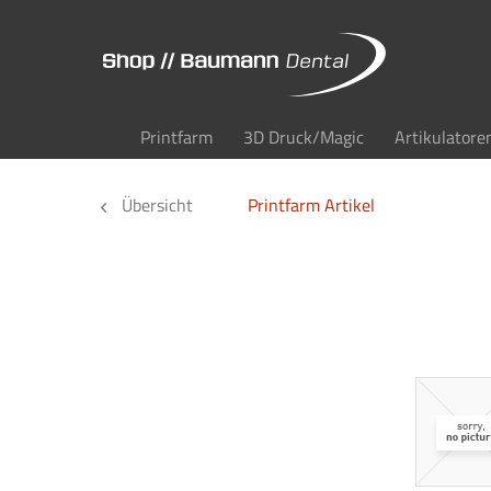
Printfarm
3D Druck/Magic
Artikulatore
Übersicht
Printfarm Artikel