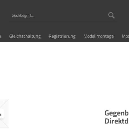
n
Gleichschaltung
Registrierung
Modellmontage
Mod
Gegenbi
Direktd