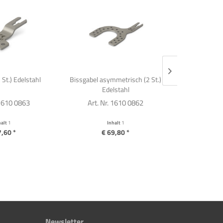
2 St.) Edelstahl
Bissgabel asymmetrisch (2 St.)
Bissgabel (
Edelstahl
 1610 0863
Art. Nr. 1610 0862
Art. Nr
halt
1
Inhalt
1
I
7,60 *
€ 69,80 *
€ 
Newsletter