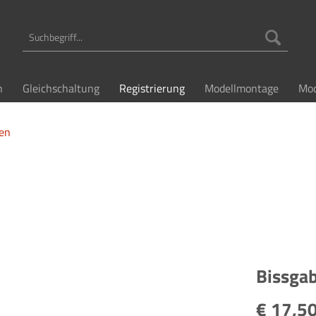
n
Gleichschaltung
Registrierung
Modellmontage
Mod
en
Bissgab
€ 17,50