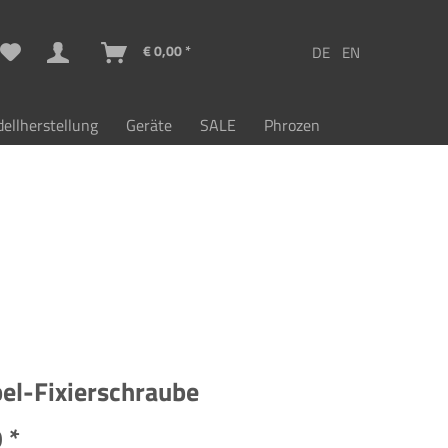
€ 0,00 *
ellherstellung
Geräte
SALE
Phrozen
el-Fixierschraube
 *