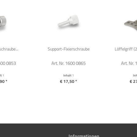
chraube...
Support-Fixierschraube
Löffelgriff (
1600 0853
Art. Nr. 1600 0865
Art. Nr.
lt
1
Inhalt
1
In
90 *
€ 17,50 *
€ 2
Informationen