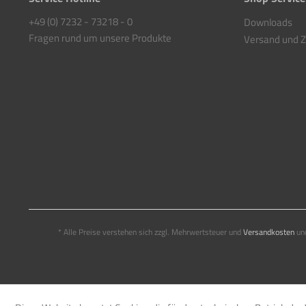
+49 (0) 7232 - 73218 - 0
Downloads
Fragen rund um unsere Produkte
Versand und 
* Alle Preise verstehen sich zzgl. Mehrwertsteuer und
Versandkosten
und