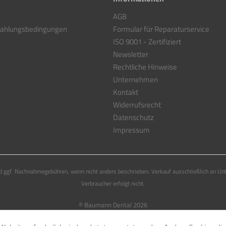
AGB
Zahlungsbedingungen
Formular für Reparaturservice
ISO 9001 - Zertifiziert
Newsletter
Rechtliche Hinweise
Unternehmen
Kontakt
Widerrufsrecht
Datenschutz
Impressum
 ggf. Nachnahmegebühren, wenn nicht anders beschrieben. Verkauf ausschließlich an Un
Verbraucher erfolgt nicht.
© Baumann Dental 2026