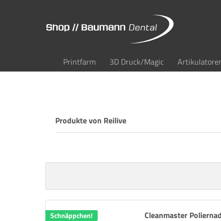
Printfarm
3D Druck/Magic
Artikulatore
Produkte von Reilive
Cleanmaster Polierna
Schnäppchen!