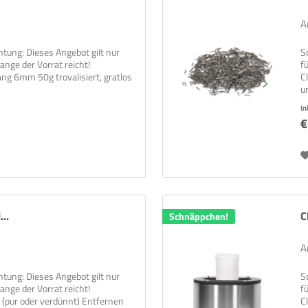
A
tung: Dieses Angebot gilt nur
S
ange der Vorrat reicht!
f
ang 6mm 50g trovalisiert, gratlos
C
u
In
€
..
C
Schnäppchen!
A
tung: Dieses Angebot gilt nur
S
ange der Vorrat reicht!
f
 (pur oder verdünnt) Entfernen
C