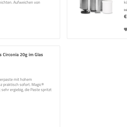
chichten. Aufweichen von
k
en...
a
In
€
 Circonia 20g im Glas
olierpaste mit hohem
nz praktisch sofort. Magic®
sehr ergiebig, die Paste spritzt