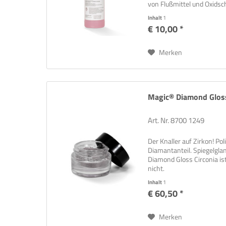
von Flußmittel und Oxids
Zahnstein z.B. auf Prothes
Inhalt
1
€ 10,00 *
Merken
Magic® Diamond Gloss
Art. Nr. 8700 1249
Der Knaller auf Zirkon! P
Diamantanteil. Spiegelgla
Diamond Gloss Circonia ist 
nicht.
Inhalt
1
€ 60,50 *
Merken