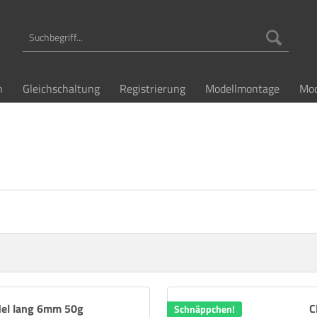
n
Gleichschaltung
Registrierung
Modellmontage
Mod
del lang 6mm 50g
C
Schnäppchen!