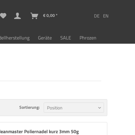
€ 0,00 *
ellherstellung
Geräte
SALE
Phrozen
Sortierung:
leanmaster Poliernadel kurz 3mm 50g