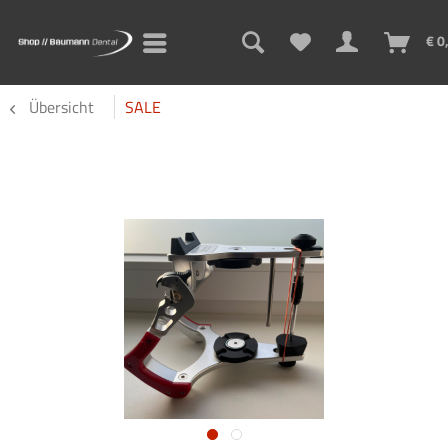
€ 0
Übersicht
SALE