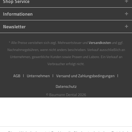
Shop Service
Informationen
Newsletter
* Alle Preise verstehen sich zzgl. Mehrwertsteuer und
Versandkosten
und ggf.
Nachnahmegebühren, wenn nicht anders beschrieben. Verkauf ausschließlich an
Unternehmen, gewerbliche Kunden sowie Praxen und Labore. Ein Verkauf an
Verbraucher erfolgt nicht.
AGB
Unternehmen
Versand und Zahlungsbedingungen
Datenschutz
© Baumann Dental 2026