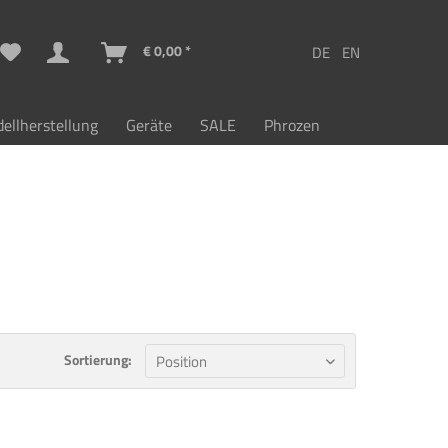
€ 0,00 *
ellherstellung
Geräte
SALE
Phrozen
Sortierung: