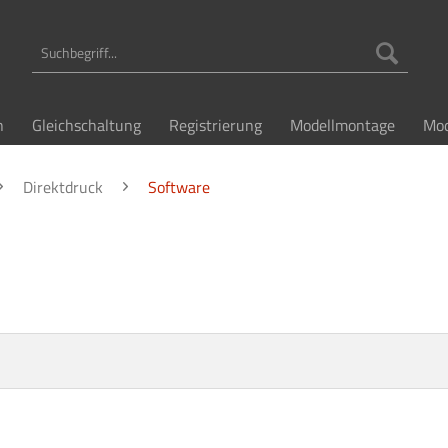
n
Gleichschaltung
Registrierung
Modellmontage
Mod
Direktdruck
Software