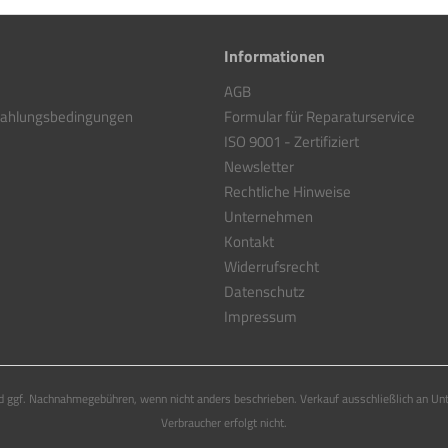
Informationen
AGB
Zahlungsbedingungen
Formular für Reparaturservice
ISO 9001 - Zertifiziert
Newsletter
Rechtliche Hinweise
Unternehmen
Kontakt
Widerrufsrecht
Datenschutz
Impressum
 ggf. Nachnahmegebühren, wenn nicht anders beschrieben. Verkauf ausschließlich an Un
Verbraucher erfolgt nicht.