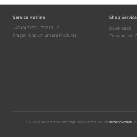
Service Hotline
Shop Service
+49 (0) 7232 - 73218 - 0
Downloads
Fragen rund um unsere Produkte
Versand und 
* Alle Preise verstehen sich zzgl. Mehrwertsteuer und
Versandkosten
und