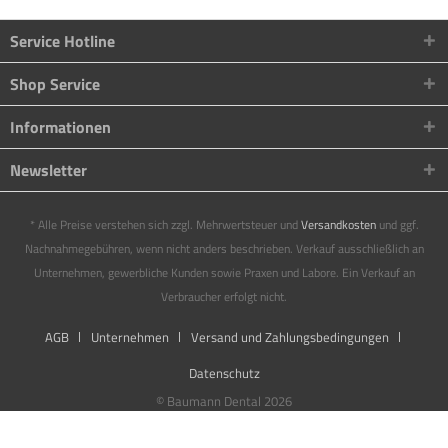
Service Hotline
Shop Service
Informationen
Newsletter
* Alle Preise verstehen sich zzgl. Mehrwertsteuer und
Versandkosten
und ggf.
Nachnahmegebühren, wenn nicht anders beschrieben. Verkauf ausschließlich an
Unternehmen, gewerbliche Kunden sowie Praxen und Labore. Ein Verkauf an
Verbraucher erfolgt nicht.
AGB
Unternehmen
Versand und Zahlungsbedingungen
Datenschutz
© Baumann Dental 2026