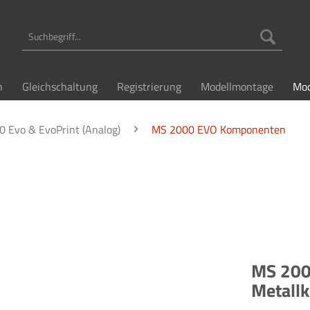
n
Gleichschaltung
Registrierung
Modellmontage
Mod
 Evo & EvoPrint (Analog)
MS 2000 EVO Komponenten
MS 2000
Metallk