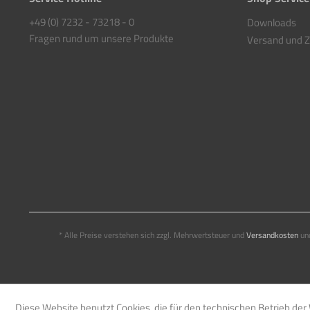
+49 (0) 7232 - 73218 - 0
Downloads
Fragen rund um unsere Produkte
Versand und 
* Alle Preise verstehen sich zzgl. Mehrwertsteuer und
Versandkosten
und
Diese Website benutzt Cookies, die für den technischen Betrieb der 