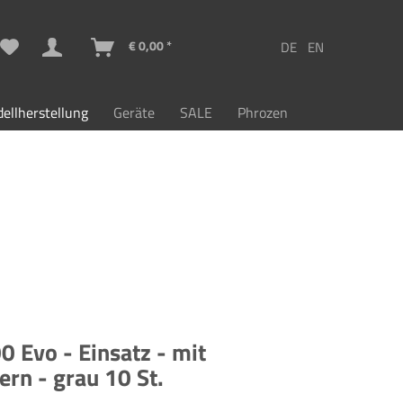
€ 0,00 *
ellherstellung
Geräte
SALE
Phrozen
 Evo - Einsatz - mit
ern - grau 10 St.