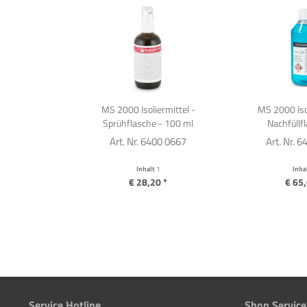
3D Druc
Produkt
MS 2000 Isoliermittel -
MS 2000 Isol
Sprühflasche - 100 ml
Nachfüllfl
Art. Nr. 6400 0667
Art. Nr. 
Inhalt
1
Inha
€ 28,20 *
€ 65,
Service Hotline
Shop Service