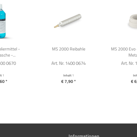
k, Problemlösungen und spannende Informationen zu neuen und alten
en!
Newsletter abonnieren
iermittel -
MS 2000 Reibahle
MS 2000 Evo -
asche -...
Meta
6400 0670
Art. Nr. 1400 0674
Art. Nr.
lt
1
Inhalt
1
In
60 *
€ 7,90 *
€ 6
Informationen