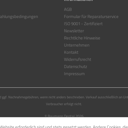
AGB
Zahlungsbedingungen
Formular für Reparaturservice
ISO 9001 - Zertifiziert
Newsletter
Rechtliche Hinweise
Unternehmen
Kontakt
Widerrufsrecht
Datenschutz
Impressum
 ggf. Nachnahmegebühren, wenn nicht anders beschrieben. Verkauf ausschließlich an Un
Verbraucher erfolgt nicht.
© Baumann Dental 2026
Website erforderlich sind und stets gesetzt werden. Andere Cookies, di