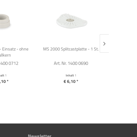
 Einsatz - ohne
MS 2000 Splitcastplatte - 1 St.
MS 2000
llkern
 1400 0712
Art. Nr. 1400 0690
Art. Nr
halt
1
Inhalt
1
I
,10 *
€ 6,10 *
€ 
Newsletter