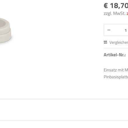
€ 18,70
zzgl. MwSt.
Vergleiche
Artikel-Nr.:
Einsatz mit M
Pinbasisplatt
m neuen Newsletter anmelden und nichts mehr verpassen!
er sind langweilig? Nicht mit uns! Erfahren Sie praxisnahe Tipps und Tr