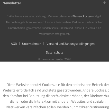
Newsletter
* Alle Preise verstehen sich zzgl. Mehrwertsteuer und
Versandkosten
und ggf.
Nachnahmegebühren, wenn nicht anders beschrieben. Verkauf ausschließlich an
Unternehmen, gewerbliche Kunden sowie Praxen und Labore. Ein Verkauf an
Verbraucher erfolgt nicht.
AGB
Unternehmen
Versand und Zahlungsbedingungen
Datenschutz
© Baumann Dental 2026
Diese Website benutzt Cookies, die für den technischen Betrieb der
Website erforderlich sind und stets gesetzt werden. Andere Cookies, 
den Komfort bei Benutzung dieser Website erhöhen, der Direktwerb
dienen oder die Interaktion mit anderen Websites und sozialen
Netzwerken vereinfachen sollen, werden nur mit Ihrer Zustimmung