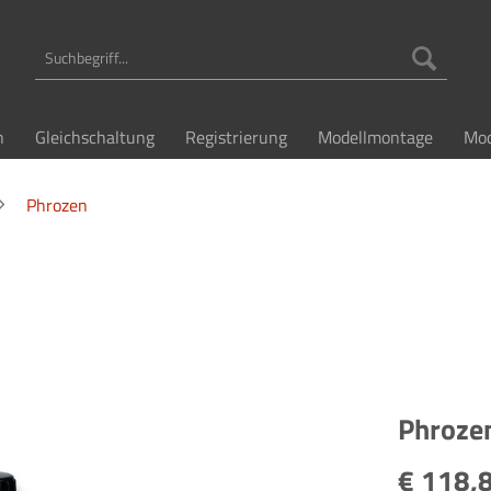
n
Gleichschaltung
Registrierung
Modellmontage
Mod
Phrozen
Phroze
€ 118,8