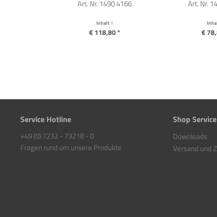
Art. Nr. 1490 4166
Art. Nr. 
Inhalt
1
Inha
€ 118,80 *
€ 78,
Service Hotline
Shop Service
+49 (0) 7232 - 73218 - 0
Downloads
Fragen rund um unsere Produkte
Versand und 