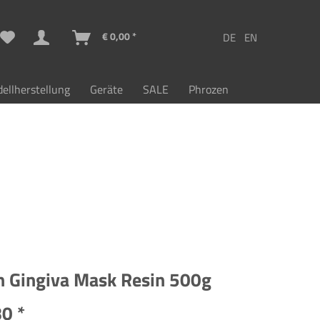
€ 0,00 *
ellherstellung
Geräte
SALE
Phrozen
n Gingiva Mask Resin 500g
0 *