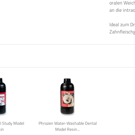
oralen Weic
an die intra
Ideal zum D
Zahnfleisch
l Study Model
Phrozen Water-Washable Dental
in
Model Resin...