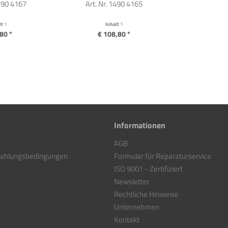
1490 4167
Art. Nr. 1490 4165
lt
1
Inhalt
1
80 *
€ 108,80 *
Informationen
AGB
Zahlungsbedingungen
Formular für Reparaturservice
ISO 9001 - Zertifiziert
Newsletter
Rechtliche Hinweise
Unternehmen
Kontakt