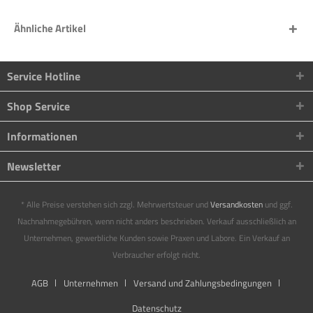
Ähnliche Artikel
Service Hotline
Shop Service
Informationen
Newsletter
* Alle Preise verstehen sich zzgl. Mehrwertsteuer und
Versandkosten
und ggf.
Nachnahmegebühren, wenn nicht anders beschrieben. Verkauf ausschließlich an
Unternehmen, gewerbliche Kunden sowie Praxen und Labore. Ein Verkauf an
Verbraucher erfolgt nicht.
AGB
Unternehmen
Versand und Zahlungsbedingungen
Datenschutz