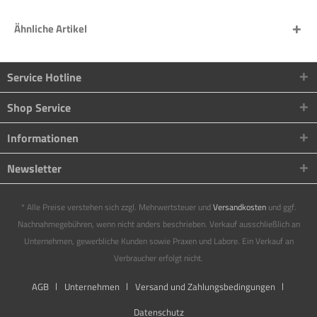
Ähnliche Artikel
Service Hotline
Shop Service
Informationen
Newsletter
* Alle Preise verstehen sich zzgl. Mehrwertsteuer und
Versandkosten
und ggf.
Nachnahmegebühren, wenn nicht anders beschrieben. Verkauf ausschließlich an
Unternehmen, gewerbliche Kunden sowie Praxen und Labore. Ein Verkauf an
Verbraucher erfolgt nicht.
AGB
Unternehmen
Versand und Zahlungsbedingungen
Datenschutz