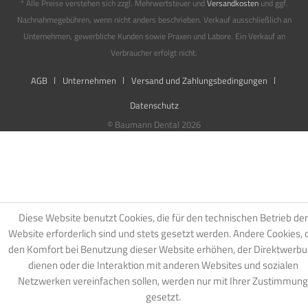
* Alle Preise verstehen sich zzgl. Mehrwertsteuer und
Versandkosten
und ggf.
Nachnahmegebühren, wenn nicht anders beschrieben. Verkauf ausschließlich an
Unternehmen, gewerbliche Kunden sowie Praxen und Labore. Ein Verkauf an
Verbraucher erfolgt nicht.
AGB
Unternehmen
Versand und Zahlungsbedingungen
Datenschutz
© Baumann Dental 2026
Diese Website benutzt Cookies, die für den technischen Betrieb der
Website erforderlich sind und stets gesetzt werden. Andere Cookies, 
den Komfort bei Benutzung dieser Website erhöhen, der Direktwerb
dienen oder die Interaktion mit anderen Websites und sozialen
Netzwerken vereinfachen sollen, werden nur mit Ihrer Zustimmung
gesetzt.