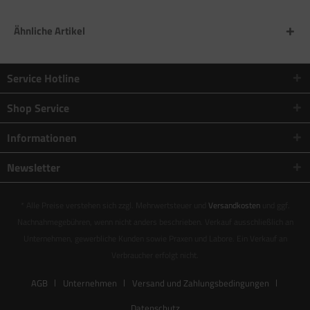
Ähnliche Artikel
Service Hotline
Shop Service
Informationen
Newsletter
* Alle Preise verstehen sich zzgl. Mehrwertsteuer und
Versandkosten
und ggf.
Nachnahmegebühren, wenn nicht anders beschrieben. Verkauf ausschließlich an
Unternehmen, gewerbliche Kunden sowie Praxen und Labore. Ein Verkauf an
Verbraucher erfolgt nicht.
AGB
Unternehmen
Versand und Zahlungsbedingungen
Datenschutz