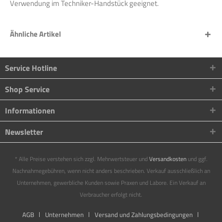
Verwendung im Techniker-Handstück geeignet.
Ähnliche Artikel
Service Hotline
Shop Service
Informationen
Newsletter
* Alle Preise verstehen sich zzgl. Mehrwertsteuer und
Versandkosten
und ggf.
Nachnahmegebühren, wenn nicht anders beschrieben. Verkauf ausschließlich an
Unternehmen, gewerbliche Kunden sowie Praxen und Labore. Ein Verkauf an
Verbraucher erfolgt nicht.
AGB
Unternehmen
Versand und Zahlungsbedingungen