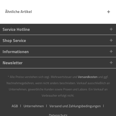
Ähnliche Artikel
Service Hotline
Shop Service
Informationen
Newsletter
* Alle Preise verstehen sich zzgl. Mehrwertsteuer und
Versandkosten
und ggf.
Nachnahmegebühren, wenn nicht anders beschrieben. Verkauf ausschließlich an
Unternehmen, gewerbliche Kunden sowie Praxen und Labore. Ein Verkauf an
Verbraucher erfolgt nicht.
AGB
Unternehmen
Versand und Zahlungsbedingungen
Datenschutz